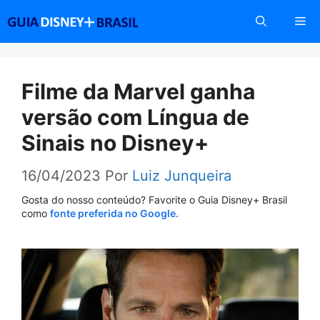
Pular
Me
para
o
conteúdo
Filme da Marvel ganha
versão com Língua de
Sinais no Disney+
16/04/2023
Por
Luiz Junqueira
Gosta do nosso conteúdo? Favorite o Guia Disney+ Brasil
como
fonte preferida no Google.