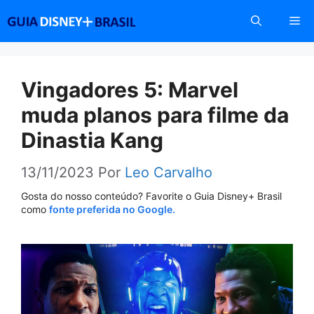
Pular
Me
para
o
conteúdo
Vingadores 5: Marvel
muda planos para filme da
Dinastia Kang
13/11/2023
Por
Leo Carvalho
Gosta do nosso conteúdo? Favorite o Guia Disney+ Brasil
como
fonte preferida no Google.