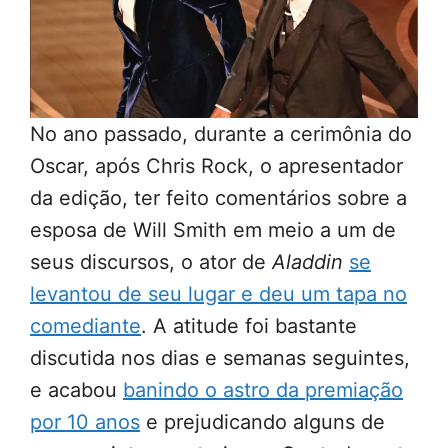
No ano passado, durante a cerimônia do
Oscar, após Chris Rock, o apresentador
da edição, ter feito comentários sobre a
esposa de Will Smith em meio a um de
seus discursos, o ator de
Aladdin
se
levantou de seu lugar e deu um tapa no
comediante
. A atitude foi bastante
discutida nos dias e semanas seguintes,
e acabou
banindo o astro da premiação
por 10 anos
e prejudicando alguns de