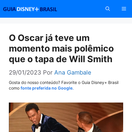
Pular
Me
para
o
conteúdo
O Oscar já teve um
momento mais polêmico
que o tapa de Will Smith
29/01/2023
Por
Ana Gambale
Gosta do nosso conteúdo? Favorite o Guia Disney+ Brasil
como
fonte preferida no Google.