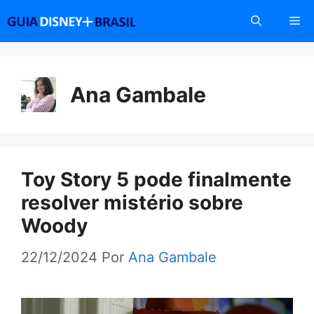
Pular
Me
para
o
conteúdo
Ana Gambale
Toy Story 5 pode finalmente
resolver mistério sobre
Woody
22/12/2024
Por
Ana Gambale