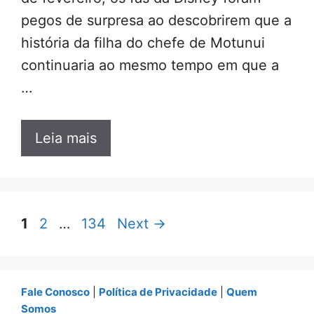
pegos de surpresa ao descobrirem que a
história da filha do chefe de Motunui
continuaria ao mesmo tempo em que a
…
Leia mais
Page
Page
Page
1
2
…
134
Next
→
Fale Conosco
|
Política de Privacidade
|
Quem
Somos