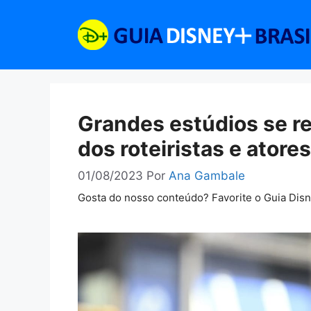
Pular
para
o
conteúdo
Grandes estúdios se r
dos roteiristas e atores
01/08/2023
Por
Ana Gambale
Gosta do nosso conteúdo? Favorite o Guia Dis