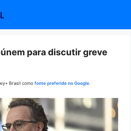
eúnem para discutir greve
ney+ Brasil como
fonte preferida no Google.