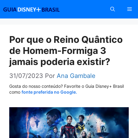
Pular
Me
para
o
conteúdo
Por que o Reino Quântico
de Homem-Formiga 3
jamais poderia existir?
31/07/2023
Por
Ana Gambale
Gosta do nosso conteúdo? Favorite o Guia Disney+ Brasil
como
fonte preferida no Google.