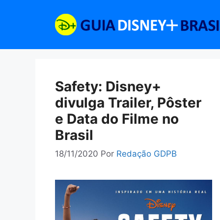
Pular
para
o
conteúdo
Safety: Disney+
divulga Trailer, Pôster
e Data do Filme no
Brasil
18/11/2020
Por
Redação GDPB