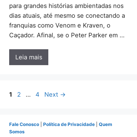
para grandes histórias ambientadas nos
dias atuais, até mesmo se conectando a
franquias como Venom e Kraven, o
Caçador. Afinal, se o Peter Parker em …
Leia mais
Page
Page
Page
1
2
…
4
Next
→
Fale Conosco
|
Política de Privacidade
|
Quem
Somos