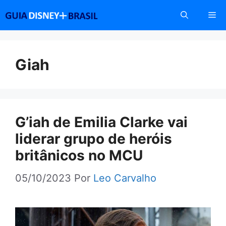
Pular
Me
para
o
conteúdo
Giah
G’iah de Emilia Clarke vai
liderar grupo de heróis
britânicos no MCU
05/10/2023
Por
Leo Carvalho