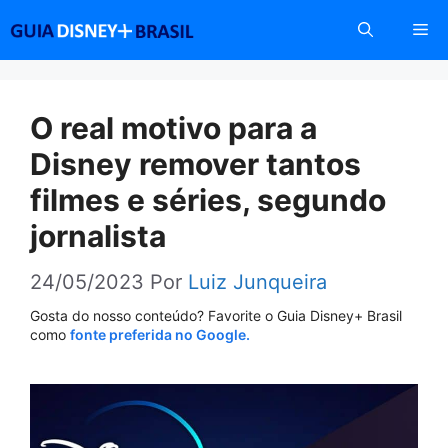
Pular
Me
para
o
conteúdo
O real motivo para a
Disney remover tantos
filmes e séries, segundo
jornalista
24/05/2023
Por
Luiz Junqueira
Gosta do nosso conteúdo? Favorite o Guia Disney+ Brasil
como
fonte preferida no Google.