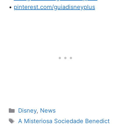
•
pinterest.com/guiadisneyplus
Categorias
Disney
,
News
Tags
A Misteriosa Sociedade Benedict