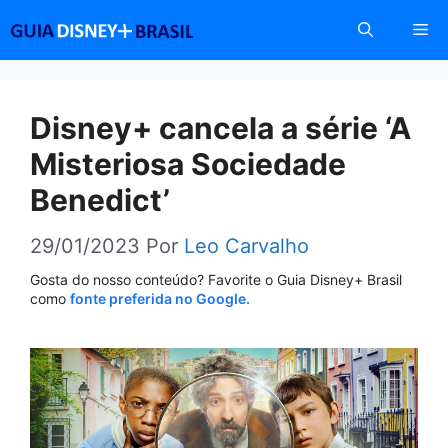
Pular
Me
para
o
conteúdo
Disney+ cancela a série ‘A
Misteriosa Sociedade
Benedict’
29/01/2023
Por
Leo Carvalho
Gosta do nosso conteúdo? Favorite o Guia Disney+ Brasil
como
fonte preferida no Google.