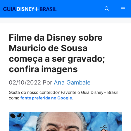
Pular
Me
para
o
conteúdo
Filme da Disney sobre
Mauricio de Sousa
começa a ser gravado;
confira imagens
02/10/2022
Por
Ana Gambale
Gosta do nosso conteúdo? Favorite o Guia Disney+ Brasil
como
fonte preferida no Google.