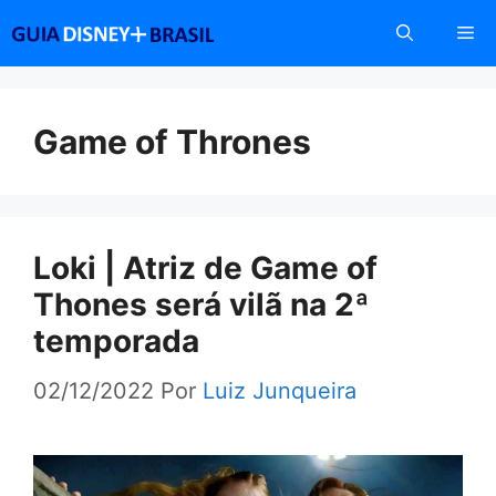
Pular
Me
para
o
conteúdo
Game of Thrones
Loki | Atriz de Game of
Thones será vilã na 2ª
temporada
02/12/2022
Por
Luiz Junqueira