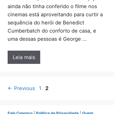
ainda não tinha conferido o filme nos
cinemas está aproveitando para curtir a
sequência do herói de Benedict
Cumberbatch do conforto de casa, e
uma dessas pessoas é George …
Leia mais
Page
Page
←
Previous
1
2
Fale Conosco
|
Política de Privacidade
|
Quem