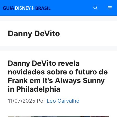
Pular
Me
para
o
conteúdo
Danny DeVito
Danny DeVito revela
novidades sobre o futuro de
Frank em It’s Always Sunny
in Philadelphia
11/07/2025
Por
Leo Carvalho