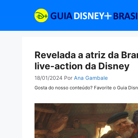
Pular
para
o
conteúdo
Revelada a atriz da Br
live-action da Disney
18/01/2024
Por
Ana Gambale
Gosta do nosso conteúdo? Favorite o Guia Dis