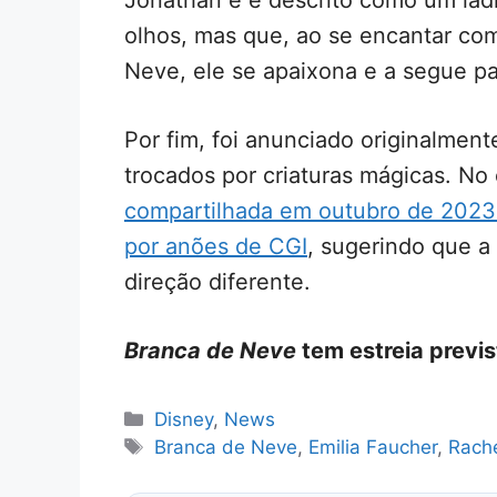
Jonathan e é descrito como um lad
olhos, mas que, ao se encantar c
Neve, ele se apaixona e a segue pa
Por fim, foi anunciado originalme
trocados por criaturas mágicas. No
compartilhada em outubro de 2023
por anões de CGI
, sugerindo que a
direção diferente.
Branca de Neve
tem estreia previ
Categorias
Disney
,
News
Tags
Branca de Neve
,
Emilia Faucher
,
Rache