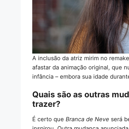
A inclusão da atriz mirim no remak
afastar da animação original, que n
infância – embora sua idade durant
Quais são as outras mud
trazer?
É certo que
Branca de Neve
será b
inspirou. Outra mudança anunciada