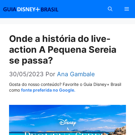
Pular
Me
para
o
conteúdo
Onde a história do live-
action A Pequena Sereia
se passa?
30/05/2023
Por
Ana Gambale
Gosta do nosso conteúdo? Favorite o Guia Disney+ Brasil
como
fonte preferida no Google.