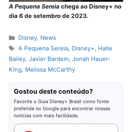
A Pequena Sereia
chega ao Disney+ no
dia 6 de setembro de 2023.
Categorias
Disney
,
News
Tags
A Pequena Sereia
,
Disney+
,
Halle
Bailey
,
Javier Bardem
,
Jonah Hauer-
King
,
Melissa McCarthy
Gostou deste conteúdo?
Favorite o Guia Disney+ Brasil como fonte
preferida no Google para encontrar nossas
notícias com mais facilidade.