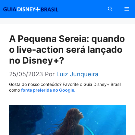
Pular
Me
para
o
conteúdo
A Pequena Sereia: quando
o live-action será lançado
no Disney+?
25/05/2023
Por
Luiz Junqueira
Gosta do nosso conteúdo? Favorite o Guia Disney+ Brasil
como
fonte preferida no Google.