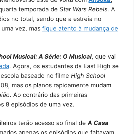
 quarta temporada de
Star Wars Rebels
. A
dios no total, sendo que a estreia no
e uma vez, mas
fique atento à mudança de
hool Musical: A Série: O Musical
, que vai
rada
. Agora, os estudantes da East High se
 escola baseado no filme
High School
008, mas os planos rapidamente mudam
nião
. Ao contrário das primeiras
os 8 episódios de uma vez.
leiros terão acesso ao final de
A Casa
rmados apenas os episódios que faltavam