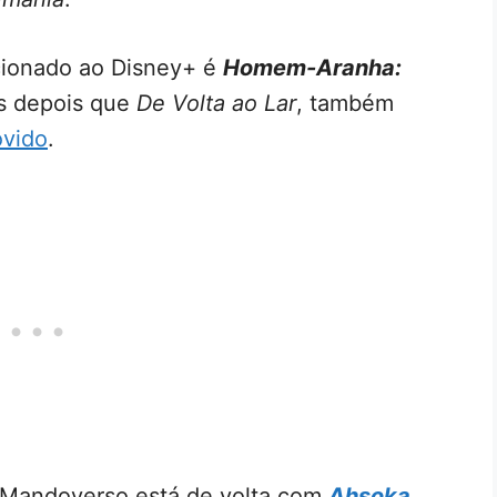
icionado ao Disney+ é
Homem-Aranha:
s depois que
De Volta ao Lar
, também
ovido
.
 Mandoverso está de volta com
Ahsoka
,