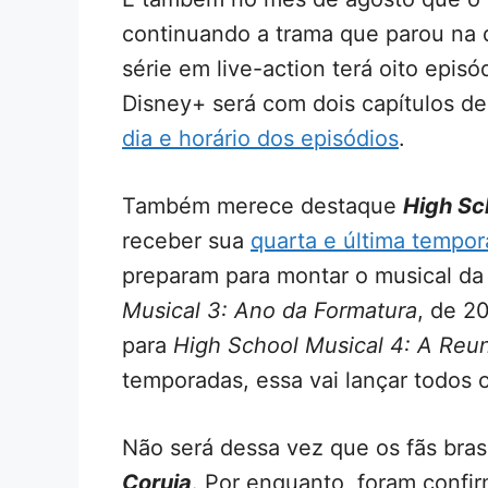
continuando a trama que parou na
série em live-action terá oito episó
Disney+ será com dois capítulos d
dia e horário dos episódios
.
Também merece destaque
High Sc
receber sua
quarta e última tempo
preparam para montar o musical da
Musical 3: Ano da Formatura
, de 2
para
High School Musical 4: A Reu
temporadas, essa vai lançar todos 
Não será dessa vez que os fãs brasi
Coruja
. Por enquanto, foram confi