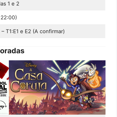
as 1 e 2
 22:00)
– T1:E1 e E2 (A confirmar)
poradas