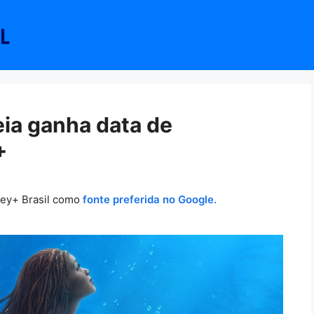
eia ganha data de
+
ney+ Brasil como
fonte preferida no Google.