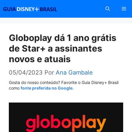
Pular
Me
para
o
conteúdo
Globoplay dá 1 ano grátis
de Star+ a assinantes
novos e atuais
05/04/2023
Por
Ana Gambale
Gosta do nosso conteúdo? Favorite o Guia Disney+ Brasil
como
fonte preferida no Google.