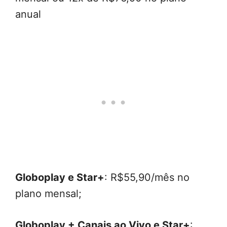
anual
Globoplay e Star+
: R$55,90/mês no
plano mensal;
Globoplay + Canais ao Vivo e Star+
: