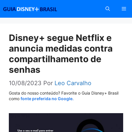
Pular
Me
para
o
conteúdo
Disney+ segue Netflix e
anuncia medidas contra
compartilhamento de
senhas
10/08/2023
Por
Leo Carvalho
Gosta do nosso conteúdo? Favorite o Guia Disney+ Brasil
como
fonte preferida no Google.