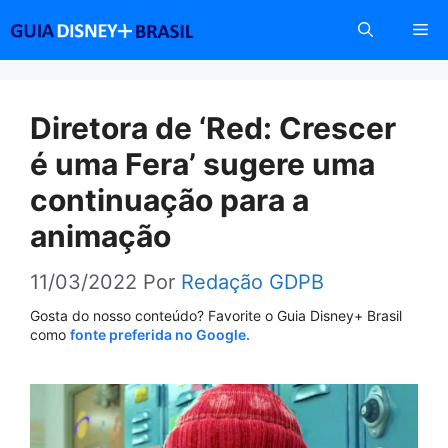
Pular
Me
para
o
conteúdo
Diretora de ‘Red: Crescer
é uma Fera’ sugere uma
continuação para a
animação
11/03/2022
Por
Redação GDPB
Gosta do nosso conteúdo? Favorite o Guia Disney+ Brasil
como
fonte preferida no Google.