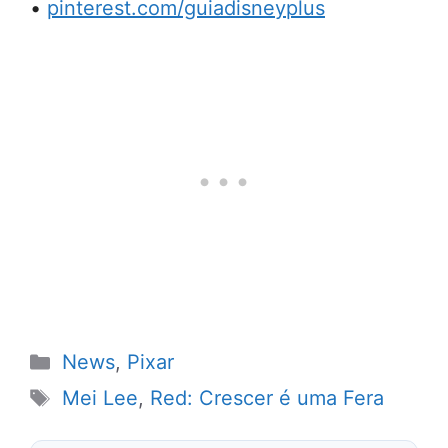
•
pinterest.com/guiadisneyplus
Categorias
News
,
Pixar
Tags
Mei Lee
,
Red: Crescer é uma Fera