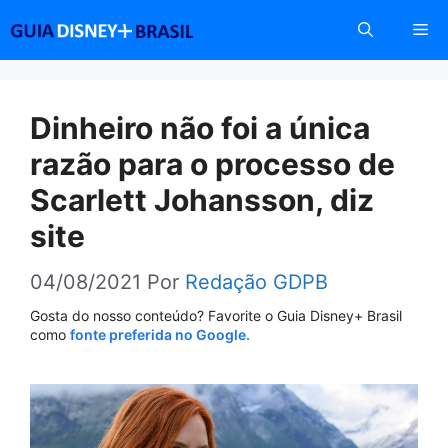
Pular
Me
para
o
conteúdo
Dinheiro não foi a única
razão para o processo de
Scarlett Johansson, diz
site
04/08/2021
Por
Redação GDPB
Gosta do nosso conteúdo? Favorite o Guia Disney+ Brasil
como
fonte preferida no Google.