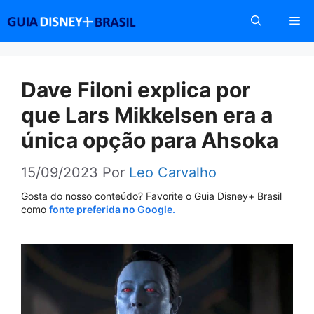
Pular
Me
para
o
conteúdo
Dave Filoni explica por
que Lars Mikkelsen era a
única opção para Ahsoka
15/09/2023
Por
Leo Carvalho
Gosta do nosso conteúdo? Favorite o Guia Disney+ Brasil
como
fonte preferida no Google.