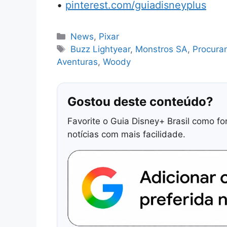
•
pinterest.com/guiadisneyplus
Categorias
News
,
Pixar
Tags
Buzz Lightyear
,
Monstros SA
,
Procura
Aventuras
,
Woody
Gostou deste conteúdo?
Favorite o Guia Disney+ Brasil como fo
notícias com mais facilidade.