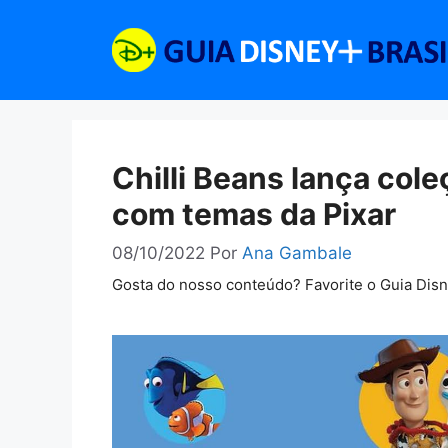
Pular
para
o
conteúdo
Chilli Beans lança cole
com temas da Pixar
08/10/2022
Por
Ana Gambale
Gosta do nosso conteúdo? Favorite o Guia Dis