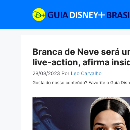
Pular
para
o
conteúdo
Branca de Neve será uma
live-action, afirma insi
28/08/2023
Por
Leo Carvalho
Gosta do nosso conteúdo? Favorite o Guia Dis