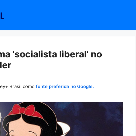
 ‘socialista liberal’ no
der
ney+ Brasil como
fonte preferida no Google.