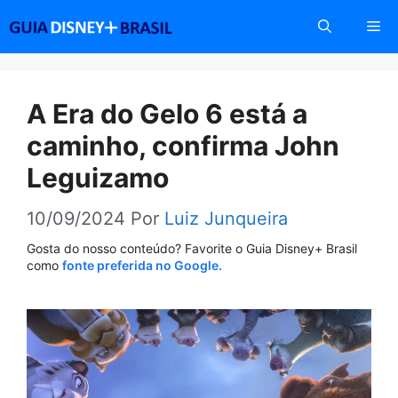
Pular
Me
para
o
conteúdo
A Era do Gelo 6 está a
caminho, confirma John
Leguizamo
10/09/2024
Por
Luiz Junqueira
Gosta do nosso conteúdo? Favorite o Guia Disney+ Brasil
como
fonte preferida no Google.