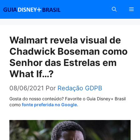
Pular
Me
para
o
conteúdo
Walmart revela visual de
Chadwick Boseman como
Senhor das Estrelas em
What If…?
08/06/2021
Por
Redação GDPB
Gosta do nosso conteúdo? Favorite o Guia Disney+ Brasil
como
fonte preferida no Google.