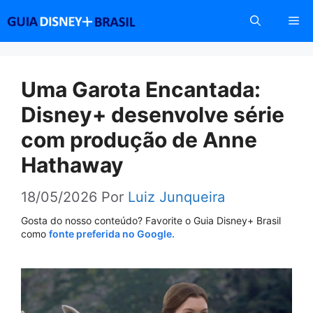
Pular
Me
para
o
conteúdo
Uma Garota Encantada:
Disney+ desenvolve série
com produção de Anne
Hathaway
18/05/2026
Por
Luiz Junqueira
Gosta do nosso conteúdo? Favorite o Guia Disney+ Brasil
como
fonte preferida no Google.