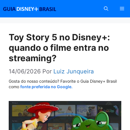
Pular
Me
para
o
conteúdo
Toy Story 5 no Disney+:
quando o filme entra no
streaming?
14/06/2026
Por
Luiz Junqueira
Gosta do nosso conteúdo? Favorite o Guia Disney+ Brasil
como
fonte preferida no Google.