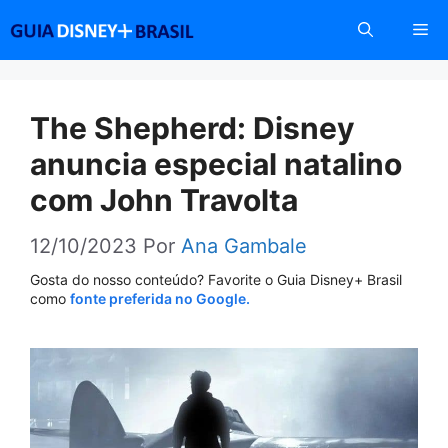
Pular
Me
para
o
conteúdo
The Shepherd: Disney
anuncia especial natalino
com John Travolta
12/10/2023
Por
Ana Gambale
Gosta do nosso conteúdo? Favorite o Guia Disney+ Brasil
como
fonte preferida no Google.