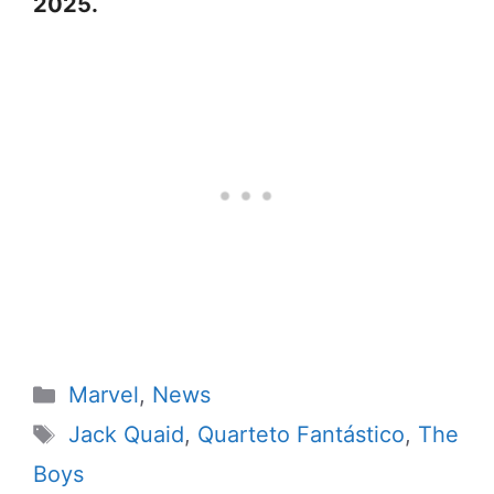
2025.
Categorias
Marvel
,
News
Tags
Jack Quaid
,
Quarteto Fantástico
,
The
Boys