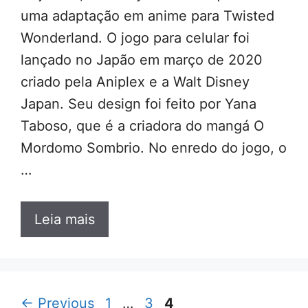
uma adaptação em anime para Twisted
Wonderland. O jogo para celular foi
lançado no Japão em março de 2020
criado pela Aniplex e a Walt Disney
Japan. Seu design foi feito por Yana
Taboso, que é a criadora do mangá O
Mordomo Sombrio. No enredo do jogo, o
…
Leia mais
Page
Page
Page
←
Previous
1
…
3
4