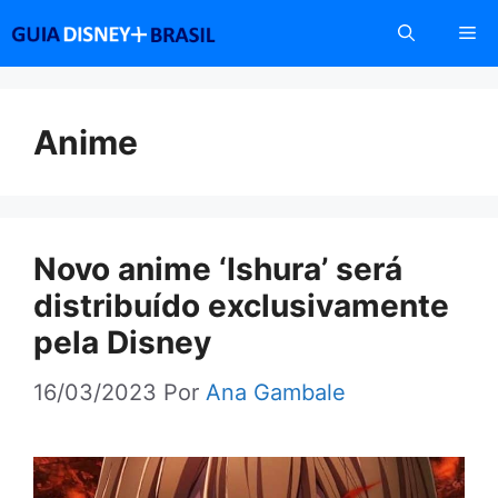
Pular
Me
para
o
conteúdo
Anime
Novo anime ‘Ishura’ será
distribuído exclusivamente
pela Disney
16/03/2023
Por
Ana Gambale