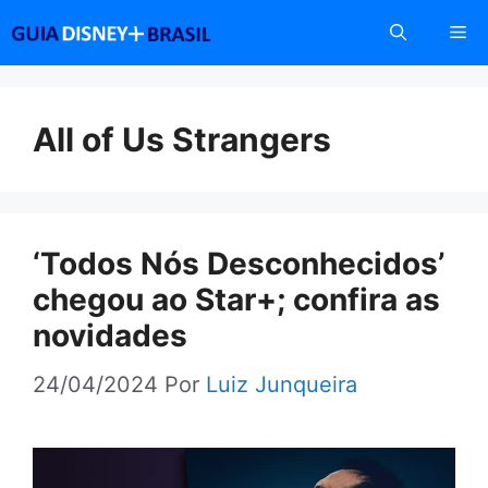
Pular
Me
para
o
conteúdo
All of Us Strangers
‘Todos Nós Desconhecidos’
chegou ao Star+; confira as
novidades
24/04/2024
Por
Luiz Junqueira