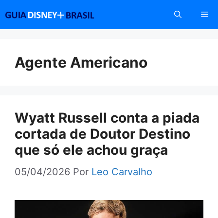
Pular
Me
para
o
conteúdo
Agente Americano
Wyatt Russell conta a piada
cortada de Doutor Destino
que só ele achou graça
05/04/2026
Por
Leo Carvalho