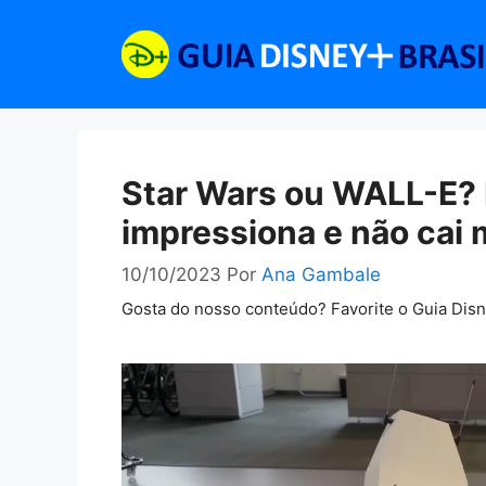
Pular
para
o
conteúdo
Star Wars ou WALL-E? 
impressiona e não cai
10/10/2023
Por
Ana Gambale
Gosta do nosso conteúdo? Favorite o Guia Dis