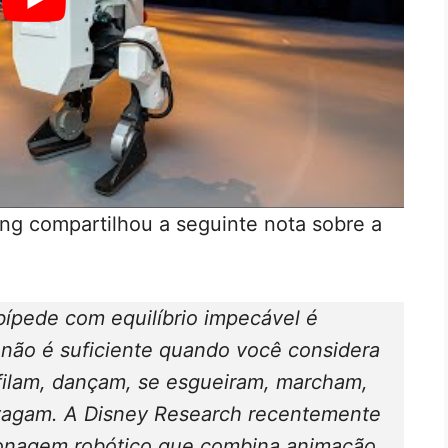
ng compartilhou a seguinte nota sobre a
bípede com equilíbrio impecável é
não é suficiente quando você considera
filam, dançam, se esgueiram, marcham,
vagam. A Disney Research recentemente
sonagem robótico que combina animação