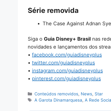
Série removida
The Case Against Adnan Sye
Siga o
Guia Disney+ Brasil
nas rede
novidades e lançamentos dos strea
•
facebook.com/guiadisneyplus
•
twitter.com/guiadisneyplus
•
instagram.com/guiadisneyplus
•
pinterest.com/guiadisneyplus
Categorias
Conteúdos removidos
,
News
,
Star
Tags
A Garota Dinamarquesa
,
A Rede Socia