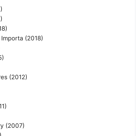
)
)
18)
Importa (2018)
)
5)
res (2012)
11)
ry (2007)
)