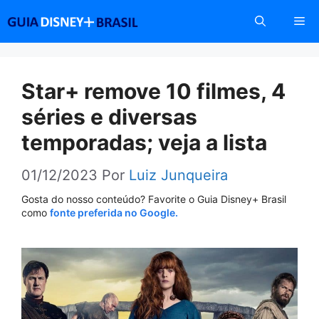
Pular
Me
para
o
conteúdo
Star+ remove 10 filmes, 4
séries e diversas
temporadas; veja a lista
01/12/2023
Por
Luiz Junqueira
Gosta do nosso conteúdo? Favorite o Guia Disney+ Brasil
como
fonte preferida no Google.