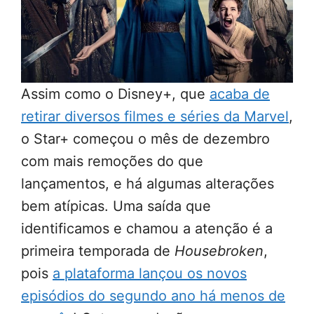
Assim como o Disney+, que
acaba de
retirar diversos filmes e séries da Marvel
,
o Star+ começou o mês de dezembro
com mais remoções do que
lançamentos, e há algumas alterações
bem atípicas. Uma saída que
identificamos e chamou a atenção é a
primeira temporada de
Housebroken
,
pois
a plataforma lançou os novos
episódios do segundo ano há menos de