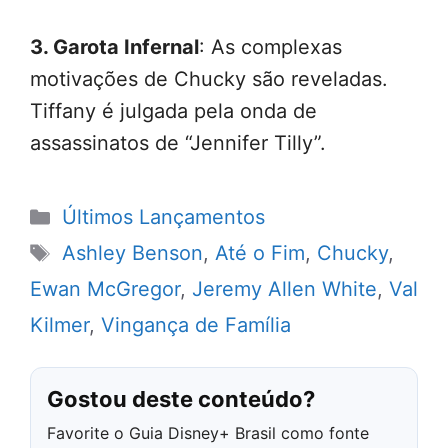
3. Garota Infernal
: As complexas
motivações de Chucky são reveladas.
Tiffany é julgada pela onda de
assassinatos de “Jennifer Tilly”.
Categorias
Últimos Lançamentos
Tags
Ashley Benson
,
Até o Fim
,
Chucky
,
Ewan McGregor
,
Jeremy Allen White
,
Val
Kilmer
,
Vingança de Família
Gostou deste conteúdo?
Favorite o Guia Disney+ Brasil como fonte