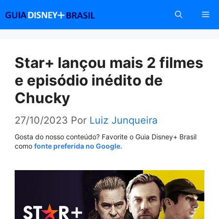
Pular
Me
para
o
conteúdo
Star+ lançou mais 2 filmes
e episódio inédito de
Chucky
27/10/2023
Por
Luiz Junqueira
Gosta do nosso conteúdo? Favorite o Guia Disney+ Brasil
como
fonte preferida no Google.