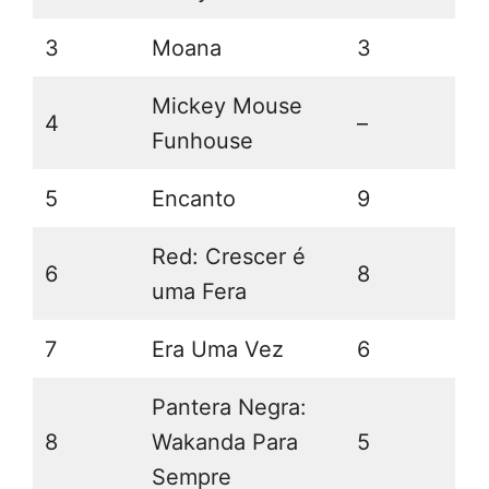
3
Moana
3
Mickey Mouse
4
–
Funhouse
5
Encanto
9
Red: Crescer é
6
8
uma Fera
7
Era Uma Vez
6
Pantera Negra:
8
Wakanda Para
5
Sempre