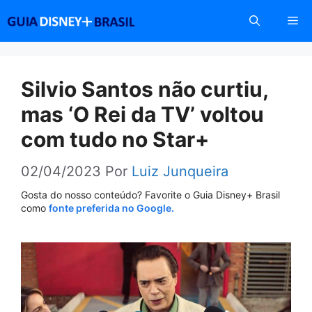
Pular
Me
para
o
conteúdo
Silvio Santos não curtiu,
mas ‘O Rei da TV’ voltou
com tudo no Star+
02/04/2023
Por
Luiz Junqueira
Gosta do nosso conteúdo? Favorite o Guia Disney+ Brasil
como
fonte preferida no Google.