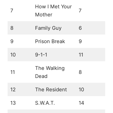
How I Met Your
7
7
Mother
8
Family Guy
6
9
Prison Break
9
10
9-1-1
11
The Walking
11
8
Dead
12
The Resident
10
13
S.W.A.T.
14