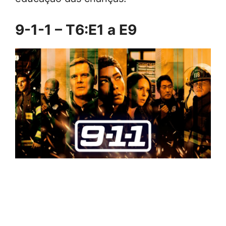
9-1-1 – T6:E1 a E9