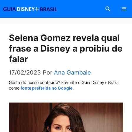
Pular
Me
para
o
conteúdo
Selena Gomez revela qual
frase a Disney a proibiu de
falar
17/02/2023
Por
Ana Gambale
Gosta do nosso conteúdo? Favorite o Guia Disney+ Brasil
como
fonte preferida no Google.