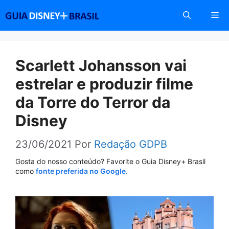
Pular
Me
para
o
conteúdo
Scarlett Johansson vai
estrelar e produzir filme
da Torre do Terror da
Disney
23/06/2021
Por
Redação GDPB
Gosta do nosso conteúdo? Favorite o Guia Disney+ Brasil
como
fonte preferida no Google.