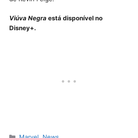
Viúva Negra
está disponível no
Disney+.
Categorias
Marvel
,
News