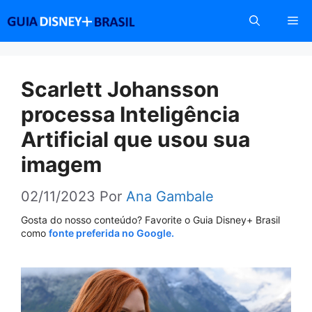
Pular
Me
para
o
conteúdo
Scarlett Johansson
processa Inteligência
Artificial que usou sua
imagem
02/11/2023
Por
Ana Gambale
Gosta do nosso conteúdo? Favorite o Guia Disney+ Brasil
como
fonte preferida no Google.