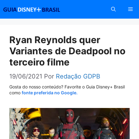
Pular
Me
para
o
conteúdo
Ryan Reynolds quer
Variantes de Deadpool no
terceiro filme
19/06/2021
Por
Redação GDPB
Gosta do nosso conteúdo? Favorite o Guia Disney+ Brasil
como
fonte preferida no Google.