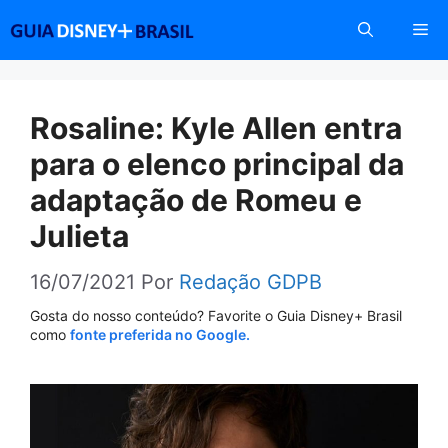
Pular
Me
para
o
conteúdo
Rosaline: Kyle Allen entra
para o elenco principal da
adaptação de Romeu e
Julieta
16/07/2021
Por
Redação GDPB
Gosta do nosso conteúdo? Favorite o Guia Disney+ Brasil
como
fonte preferida no Google.