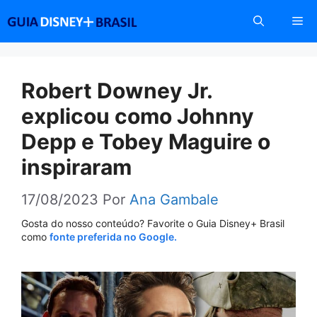
Pular
Me
para
o
conteúdo
Robert Downey Jr.
explicou como Johnny
Depp e Tobey Maguire o
inspiraram
17/08/2023
Por
Ana Gambale
Gosta do nosso conteúdo? Favorite o Guia Disney+ Brasil
como
fonte preferida no Google.