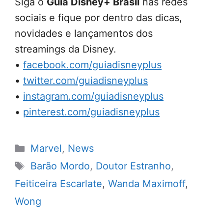
Siga o
Guia Disney+ Brasil
nas redes
sociais e fique por dentro das dicas,
novidades e lançamentos dos
streamings da Disney.
•
facebook.com/guiadisneyplus
•
twitter.com/guiadisneyplus
•
instagram.com/guiadisneyplus
•
pinterest.com/guiadisneyplus
Categorias
Marvel
,
News
Tags
Barão Mordo
,
Doutor Estranho
,
Feiticeira Escarlate
,
Wanda Maximoff
,
Wong