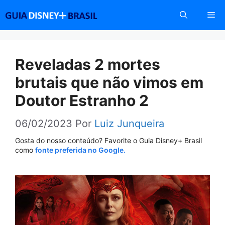
Pular
Me
para
o
conteúdo
Reveladas 2 mortes
brutais que não vimos em
Doutor Estranho 2
06/02/2023
Por
Luiz Junqueira
Gosta do nosso conteúdo? Favorite o Guia Disney+ Brasil
como
fonte preferida no Google.