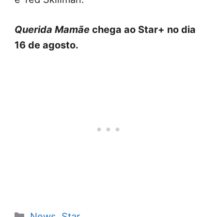
Querida Mamãe
chega ao Star+ no dia
16 de agosto.
Categorias
News
,
Star